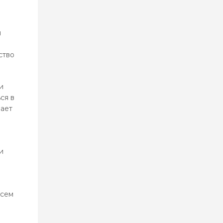
я
ство
и
ся в
шает
и
всем