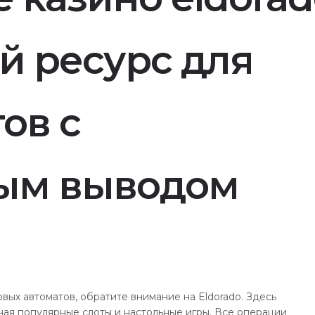
 ресурс для
тов с
ым выводом
вых автоматов, обратите внимание на Eldorado. Здесь
чая популярные слоты и настольные игры. Все операции