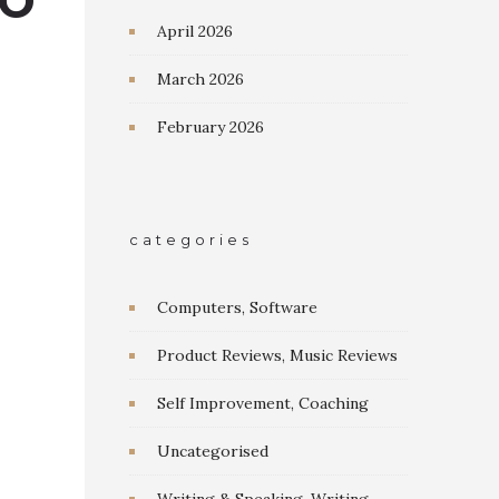
April 2026
March 2026
February 2026
categories
Computers, Software
Product Reviews, Music Reviews
Self Improvement, Coaching
Uncategorised