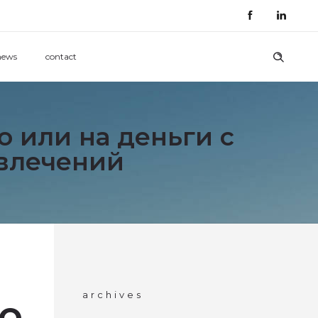
 news
contact
о или на деньги с
влечений
archives
o