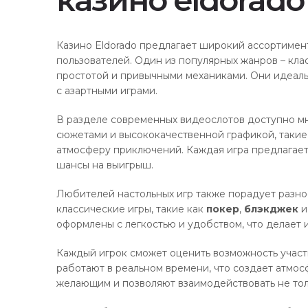
Казино Eldorado предлагает широкий ассортимен
пользователей. Один из популярных жанров – кла
простотой и привычными механиками. Они идеаль
с азартными играми.
В разделе современных видеослотов доступно мн
сюжетами и высококачественной графикой, такие
атмосферу приключений. Каждая игра предлагает
шансы на выигрыш.
Любителей настольных игр также порадует разно
классические игры, такие как
покер
,
блэкджек
оформлены с легкостью и удобством, что делает
Каждый игрок сможет оценить возможность участия
работают в реальном времени, что создает атмосф
желающим и позволяют взаимодействовать не толь