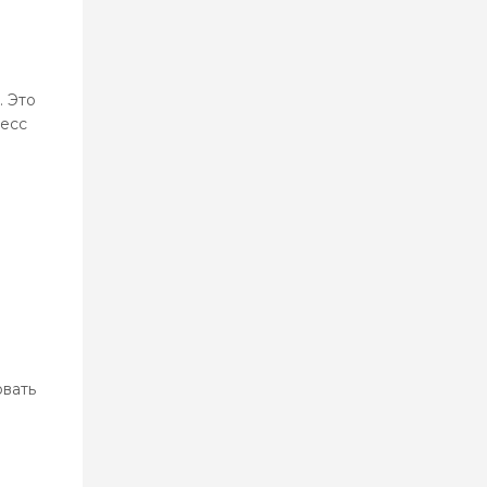
. Это
цесс
овать