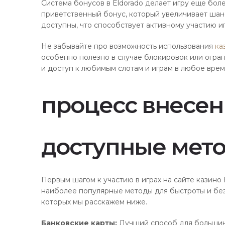
Cистема бонусов в Eldorado делает игру еще бол
приветственный бонус, который увеличивает ша
доступны, что способствует активному участию и
Не забывайте про возможность использования
ка
особенно полезно в случае блокировок или огра
и доступ к любимым слотам и играм в любое врем
процесс внесен
доступные мет
Первым шагом к участию в играх на сайте казино
наиболее популярные методы для быстроты и без
которых мы расскажем ниже.
Банковские карты:
Лучший способ для большинс